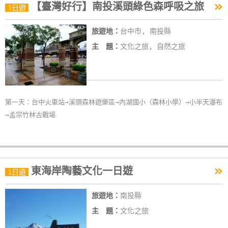
»
【臺灣好行】南投溪頭綠色森呼吸之旅
1日遊
旅遊地：
台中市, 南投縣
主 題：
文化之旅, 自然之旅
第一天：台中火車站→溪頭森林遊樂區→內湖國小（森林小學）→小半天瀑布
→孟宗竹林古戰場
»
東海岸陶藝文化一日遊
1日遊
旅遊地：
南投縣
主 題：
文化之旅