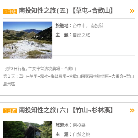
»
南投知性之旅(五)【草屯→合歡山】
1日遊
旅遊地：
台中市, 南投縣
主 題：
自然之旅
可排3日行程,主要停留清境農場、合歡山
第１天：草屯→埔里→霧社→梅峰農場→合歡山國家森林遊樂區→大禹嶺→梨山
風景區
»
南投知性之旅(六)【竹山→杉林溪】
1日遊
旅遊地：
南投縣
主 題：
自然之旅