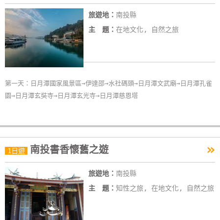
旅遊地：
南投縣
主 題：
在地文化, 自然之旅
第一天：日月潭國家風景區→伊達邵→水社碼頭→日月潭文武廟→日月潭孔雀
園→日月潭玄奘寺→日月潭玄光寺→日月潭慈恩塔
»
南投書香懷舊之遊
1日遊
旅遊地：
南投縣
主 題：
知性之旅, 在地文化, 自然之旅