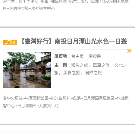
第一天：台中火車站→埔里→埔里酒廠→桃米生態村→魚池→日月潭國家風景
區→涵碧樓步道→水社遊客中心
【臺灣好行】南投日月潭山光水色一日遊
1日遊
»
旅遊地：
台中市, 南投縣
主 題：
知性之旅, 單車之旅, 文化之
旅, 美食之旅, 自然之旅
台中火車站→牛耳藝術公園→桃米生態村→魚池→日月潭國家風景區→水社遊
客中心→日月潭纜車→九族文化村