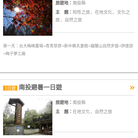
旅遊地：
南投縣
主 題：
知性之旅, 在地文化, 文化之
旅, 自然之旅
第一天：台大梅峰農場→青青草原→新中橫夫妻樹→貓蘭山自然步道→伊達邵
→梅子夢工廠
»
南投避暑一日遊
1日遊
旅遊地：
南投縣
主 題：
在地文化, 自然之旅