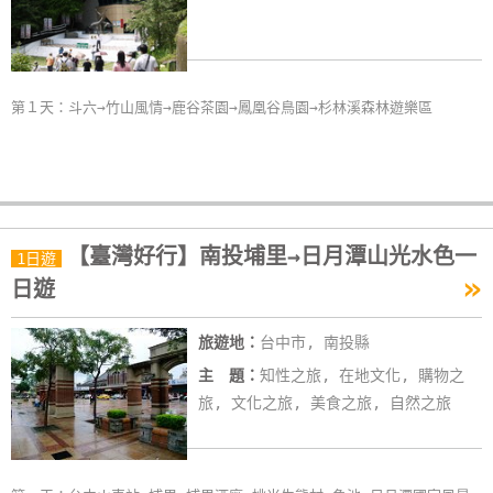
第１天：斗六→竹山風情→鹿谷茶園→鳳凰谷鳥園→杉林溪森林遊樂區
【臺灣好行】南投埔里→日月潭山光水色一
1日遊
»
日遊
旅遊地：
台中市, 南投縣
主 題：
知性之旅, 在地文化, 購物之
旅, 文化之旅, 美食之旅, 自然之旅