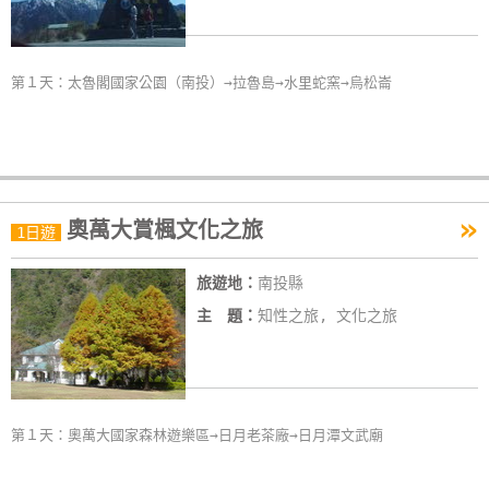
第１天：太魯閣國家公園（南投）→拉魯島→水里蛇窯→烏松崙
»
奧萬大賞楓文化之旅
1日遊
旅遊地：
南投縣
主 題：
知性之旅, 文化之旅
第１天：奧萬大國家森林遊樂區→日月老茶廠→日月潭文武廟