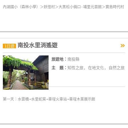
內湖國小（森林小學）＞妖怪村＞大黑松小倆口-埔里元首館＞寶島時代村
»
南投水里消遙遊
1日遊
旅遊地：
南投縣
主 題：
知性之旅, 在地文化, 自然之旅
第一天：水雲橋→水里蛇窯→車埕火車站→車埕木業展示館