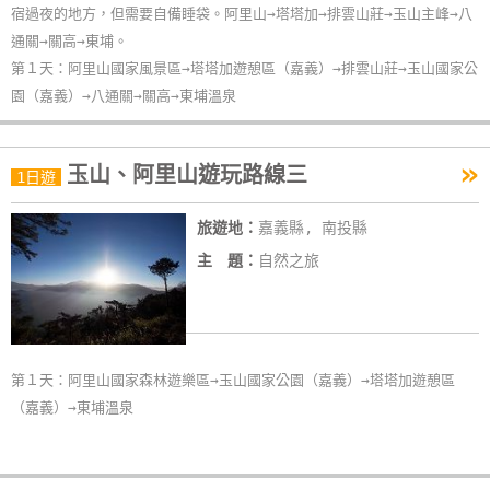
宿過夜的地方，但需要自備睡袋。阿里山→塔塔加→排雲山莊→玉山主峰→八
作
通關→關高→東埔。
第１天：阿里山國家風景區→塔塔加遊憩區（嘉義）→排雲山莊→玉山國家公
廠
園（嘉義）→八通關→關高→東埔溫泉
商
合
»
玉山、阿里山遊玩路線三
作
1日遊
旅遊地：
嘉義縣, 南投縣
旅
主 題：
自然之旅
伴
計
劃
第１天：阿里山國家森林遊樂區→玉山國家公園（嘉義）→塔塔加遊憩區
商
（嘉義）→東埔溫泉
品
宣
傳