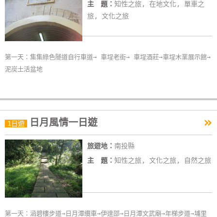
主 題：
知性之旅, 在地文化, 單車之
旅, 文化之旅
第一天：集集綠色隧道自行車道→ 車埕老街→ 車埕酒莊→車埕木業展示館→
泥炭土活盆地
»
日月風情一日遊
1日遊
旅遊地：
南投縣
主 題：
知性之旅, 文化之旅, 自然之旅
第一天：涵碧樓步道→日月潭纜車→伊達邵→日月潭文武廟→年梯步道→埔里