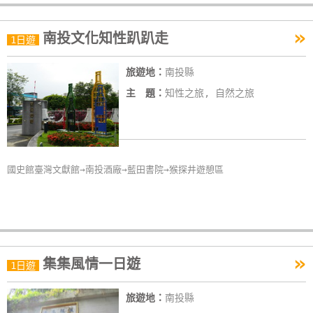
»
南投文化知性趴趴走
1日遊
旅遊地：
南投縣
主 題：
知性之旅, 自然之旅
國史館臺灣文獻館→南投酒廠→藍田書院→猴探井遊憩區
»
集集風情一日遊
1日遊
旅遊地：
南投縣