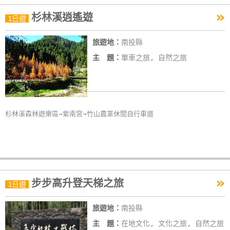
»
杉林溪逍遙遊
1日遊
旅遊地：
南投縣
主 題：
單車之旅, 自然之旅
杉林溪森林遊樂區→紫南宮→竹山農業休閒自行車道
»
步步高升登天梯之旅
1日遊
旅遊地：
南投縣
主 題：
在地文化, 文化之旅, 自然之旅