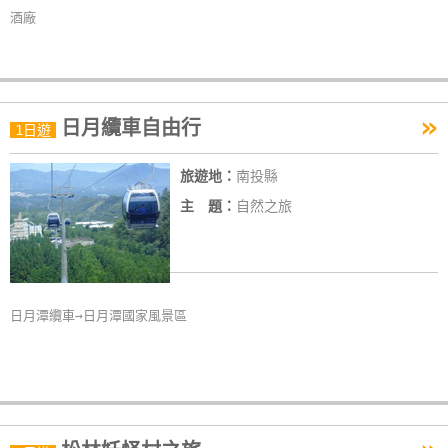
酒廠
»
日月纜車自由行
1日遊
旅遊地：
南投縣
主 題：
自然之旅
日月潭纜車→日月潭國家風景區