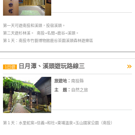
玩
樂
地
第一天可遊南投和溪頭，投宿溪頭。
圖
第二天遊杉林溪。 南投→名間→鹿谷→溪頭。
第１天：南投市竹藝博物館鹿谷茶園溪頭森林遊樂區
顧
客
服
»
務
日月潭、溪頭遊玩路線三
1日遊
旅遊地：
南投縣
顧
主 題：
自然之旅
客
滿
意
度
第１天：水里蛇窯→信義→和社→東埔溫泉→玉山國家公園（南投）
訂