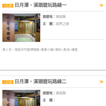
»
日月潭、溪頭遊玩路線一
特
1日遊
色
旅遊地：
南投縣
民
宿
主 題：
自然之旅
全
球
第１天：南投市竹藝博物館→集集小鎮→頭社→魚池→埔里
租
車
網
紅
»
日月潭、溪頭遊玩路線二
1日遊
帶
你
旅遊地：
南投縣
玩
主 題：