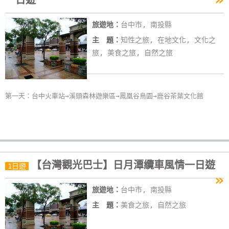
一日遊
線
上
旅遊地：
台中市, 南投縣
客
主 題：
知性之旅, 在地文化, 文化之
服
旅, 美食之旅, 自然之旅
紅
利
第一天：台中火車站→溪頭森林遊樂區→鳳凰谷鳥園→鹿谷茶葉文化館
查
詢
訂
【台灣觀光巴士】日月潭纜車風情一日遊
1日遊
房
»
Q&A
旅遊地：
台中市, 南投縣
主 題：
美食之旅, 自然之旅
國
旅