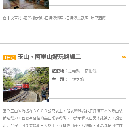
卡
訂
台中火車站→涵碧樓步道→日月潭纜車→日月潭文武廟→埔里酒廠
房
請
款
收
»
玉山、阿里山遊玩路線二
1日遊
據
旅遊地：
嘉義縣, 南投縣
合
主 題：
自然之旅
作
提
案
因為玉山的海拔在３０００公尺以上，所以攀登者必須具備基本的登山裝
飯
備及體力，且要有合格的高山嚮導帶隊、申請甲種入山證才能進入，想要
店
走完全程，可能要規劃三天以上，在排雲山莊、八通關、關高都是可供住
合