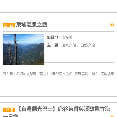
單
管
理
»
東埔溫泉之遊
1日遊
會
旅遊地：
南投縣
員
主 題：
溫泉之旅, 自然之旅
帳
戶
客
第１天：塔塔加遊憩區（南投）→天然漆文物館→丹野農場．瀑布→東埔溫泉
服
聯
絡
單
【台灣觀光巴士】鹿谷茶香與溪頭攬竹海
1日遊
»
Line