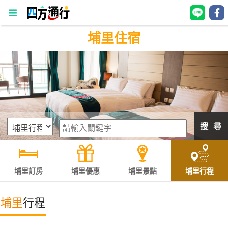
埔里住宿
四
方
通
行
訂
房
搜 尋
台
灣
訂
埔里訂房
埔里優惠
埔里景點
埔里行程
房
埔里
行程
直接跟飯店訂房
HOT