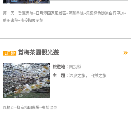
第一天：登瀛書院→日月潭國家風景區→明新書院→集集綠色隧道自行車道→
藍田書院→南投陶展示館
»
賞梅茶園觀光遊
1日遊
旅遊地：
南投縣
主 題：
溫泉之旅, 自然之旅
風櫃斗→柳家梅園農場→東埔溫泉