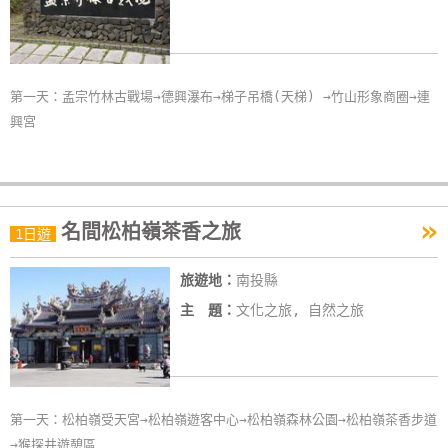
第一天：孟宗竹林古戰場→德興瀑布→梯子吊橋(天梯) →竹山形象商圈→連
興宮
»
名間松柏嶺茶香之旅
1日遊
旅遊地：
南投縣
主 題：
文化之旅, 自然之旅
第一天：松柏嶺受天宮→松柏嶺遊客中心→松柏嶺森林公園→松柏嶺茶香步道
→猴探井遊憩區