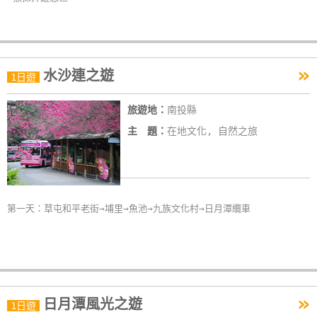
»
水沙連之遊
1日遊
旅遊地：
南投縣
主 題：
在地文化, 自然之旅
第一天：草屯和平老街→埔里→魚池→九族文化村→日月潭纜車
»
日月潭風光之遊
1日遊