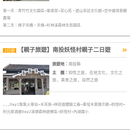
第一天：青竹竹文化園區→紫南宮→茶心苑。遊山茶訪文化館→空中邊境景觀
農場
第二天：梯子吊橋。天梯→杉林溪森林生態園區
»
【親子旅遊】南投妖怪村親子二日遊
2日遊
旅遊地：
南投縣
主 題：
知性之旅, 在地文化, 文化之
旅, 美食之旅, 自然之旅
,,,Day1集集火車站→木茶房→林班道體驗工廠→車埕木業展示館→妖怪村→
利元居酒屋Day2溪頭森林遊樂區→妖怪村→內湖國小