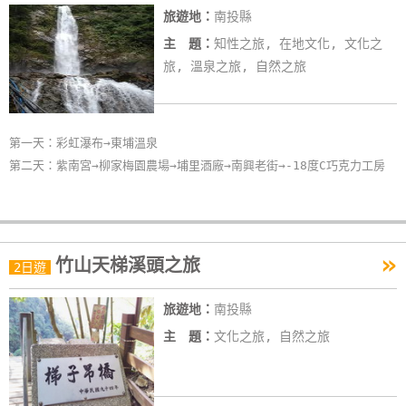
旅遊地：
南投縣
線
上
主 題：
知性之旅, 在地文化, 文化之
客
旅, 溫泉之旅, 自然之旅
服
第一天：彩虹瀑布→東埔溫泉
紅
第二天：紫南宮→柳家梅園農場→埔里酒廠→南興老街→-18度C巧克力工房
利
查
詢
»
竹山天梯溪頭之旅
2日遊
訂
房
旅遊地：
南投縣
Q&A
主 題：
文化之旅, 自然之旅
國
旅