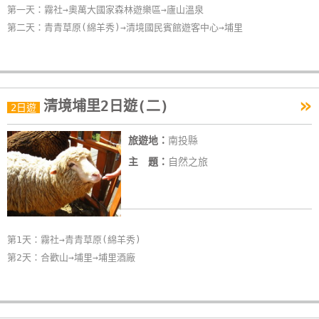
第一天：霧社→奧萬大國家森林遊樂區→廬山溫泉
第二天：青青草原(綿羊秀)→清境國民賓館遊客中心→埔里
»
清境埔里2日遊(二)
2日遊
旅遊地：
南投縣
主 題：
自然之旅
第1天：霧社→青青草原(綿羊秀)
第2天：合歡山→埔里→埔里酒廠