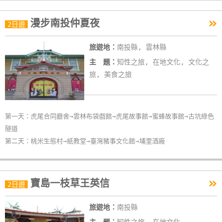
»
漫步南投仲夏夜
2日遊
旅遊地：
南投縣, 雲林縣
主 題：
知性之旅, 在地文化, 文化之
旅, 美食之旅
第一天：虎尾合同廳舍→雲林布袋戲館→虎尾故事館→蜜蜂故事館→古坑綠色
隧道
第二天：桃米生態村→紙教堂→臺灣豬事文化館→埔里酒廠
»
寶島一枝草王英信
2日遊
旅遊地：
南投縣