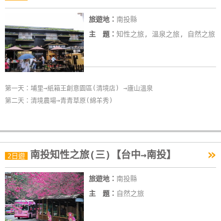
旅遊地：
南投縣
主 題：
知性之旅, 溫泉之旅, 自然之旅
第一天：埔里→紙箱王創意園區(清境店) →廬山溫泉
第二天：清境農場→青青草原(綿羊秀)
»
南投知性之旅(三)【台中→南投】
2日遊
旅遊地：
南投縣
主 題：
自然之旅