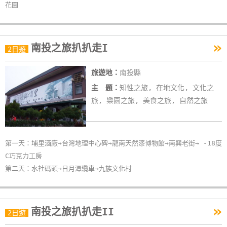
花園
單
管
理
»
南投之旅扒扒走I
2日遊
會
旅遊地：
南投縣
員
主 題：
知性之旅, 在地文化, 文化之
帳
旅, 樂園之旅, 美食之旅, 自然之旅
戶
客
第一天：埔里酒廠→台灣地理中心碑→龍南天然漆博物館→南興老街→ -18度
服
C巧克力工房
聯
第二天：水社碼頭→日月潭纜車→九族文化村
絡
單
»
南投之旅扒扒走II
2日遊
Line