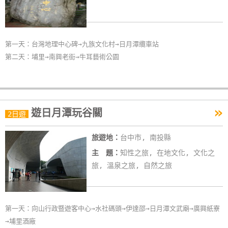
第一天：台灣地理中心碑→九族文化村→日月潭纜車站
第二天：埔里→南興老街→牛耳藝術公園
»
遊日月潭玩谷關
2日遊
旅遊地：
台中市, 南投縣
主 題：
知性之旅, 在地文化, 文化之
旅, 溫泉之旅, 自然之旅
第一天：向山行政暨遊客中心→水社碼頭→伊達邵→日月潭文武廟→廣興紙寮
→埔里酒廠