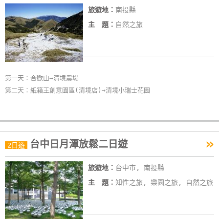
旅遊地：
南投縣
主 題：
自然之旅
第一天：合歡山→清境農場
第二天：紙箱王創意園區(清境店)→清境小瑞士花園
»
台中日月潭放鬆二日遊
2日遊
旅遊地：
台中市, 南投縣
主 題：
知性之旅, 樂園之旅, 自然之旅