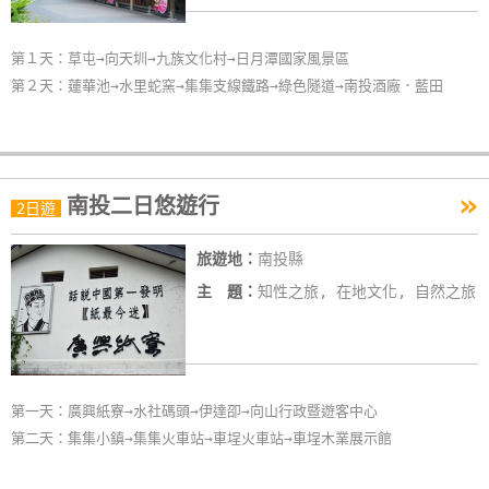
第１天：草屯→向天圳→九族文化村→日月潭國家風景區
第２天：蓮華池→水里蛇窯→集集支線鐵路→綠色隧道→南投酒廠．藍田
»
南投二日悠遊行
2日遊
旅遊地：
南投縣
主 題：
知性之旅, 在地文化, 自然之旅
第一天：廣興紙寮→水社碼頭→伊達卲→向山行政暨遊客中心
第二天：集集小鎮→集集火車站→車埕火車站→車埕木業展示館