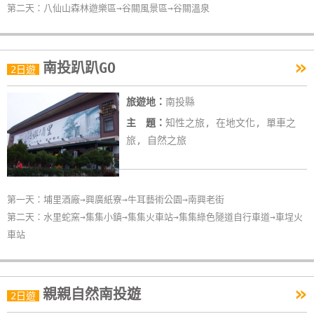
第二天：八仙山森林遊樂區→谷關風景區→谷關溫泉
»
南投趴趴GO
2日遊
旅遊地：
南投縣
主 題：
知性之旅, 在地文化, 單車之
旅, 自然之旅
第一天：埔里酒廠→興廣紙寮→牛耳藝術公園→南興老街
第二天：水里蛇窯→集集小鎮→集集火車站→集集綠色隧道自行車道→車埕火
車站
»
親親自然南投遊
2日遊