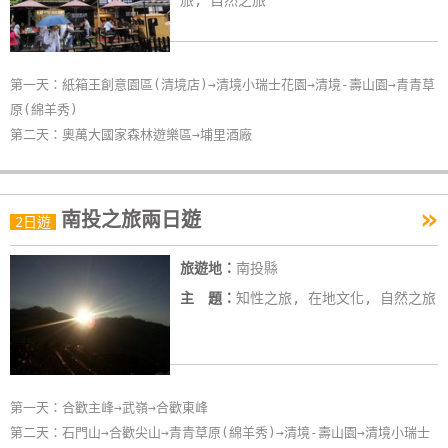
旅, 自然之旅
玩
樂
地
第一天：紙箱王創意園區(清境店)→清境小瑞士花園→清境-壽山園→青青草
圖
原(綿羊秀)
第二天：奧萬大國家森林遊樂區→埔里酒廠
顧
客
服
»
務
南投之旅兩日遊
2日遊
旅遊地：
南投縣
顧
主 題：
知性之旅, 在地文化, 自然之旅
客
滿
意
度
第一天：合歡主峰→武嶺→合歡東峰
第二天：石門山→合歡尖山→青青草原(綿羊秀)→清境-壽山園→清境小瑞士
訂