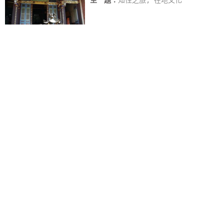
主 題：
知性之旅, 在地文化
第一天：登瀛書院→草屯和平老街→寶島時代村
第二天：國立臺灣工藝研究發展中心→王英信雕塑園區地方文化館
»
南投自然風景慢慢遊
2日遊
旅遊地：
南投縣
主 題：
單車之旅, 文化之旅, 自然之旅
第一天：年梯步道→日月潭國家風景區→向山自行車道