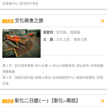
究發展中心→草屯和平老街
»
文化美食之旅
2日遊
旅遊地：
彰化縣, 南投縣
主 題：
文化之旅, 美食之旅
第１天：彰化扇形車庫→彰化孔廟→八卦山大佛風景區→清水岩寺→社頭高鐵
景觀餐廳
第２天：田尾公路花園→集集火車站→松柏嶺遊客中心→猴探井遊憩區→茶香
步道
»
彰化二日遊(一)【彰化→南投】
2日遊