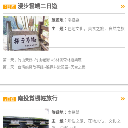
»
漫步雲端二日遊
特
2日遊
色
旅遊地：
南投縣
民
宿
主 題：
在地文化, 美食之旅, 自然之旅
全
球
第一天；竹山天梯→竹山老街→杉林溪森林遊樂區
租
第二天：台灣麻糬故事館→猴探井遊憩區→天空之橋
車
網
紅
»
南投賞楓輕旅行
2日遊
帶
你
旅遊地：
南投縣
玩
主 題：
知性之旅, 在地文化, 文化之