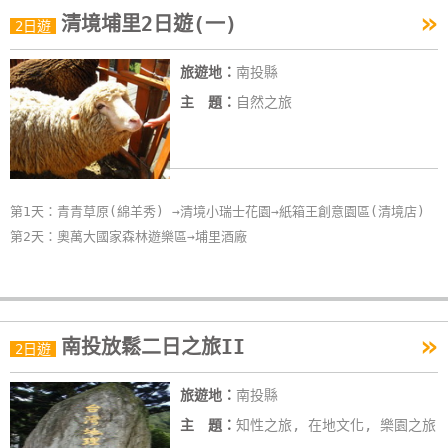
»
清境埔里2日遊(一)
2日遊
旅遊地：
南投縣
主 題：
自然之旅
第1天：青青草原(綿羊秀) →清境小瑞士花園→紙箱王創意園區(清境店)
第2天：奧萬大國家森林遊樂區→埔里酒廠
»
南投放鬆二日之旅II
2日遊
旅遊地：
南投縣
主 題：
知性之旅, 在地文化, 樂園之旅