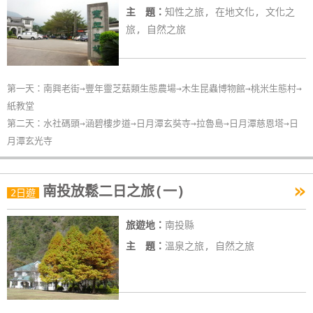
主 題：
知性之旅, 在地文化, 文化之
旅, 自然之旅
第一天：南興老街→豐年靈芝菇類生態農場→木生昆蟲博物館→桃米生態村→
紙教堂
第二天：水社碼頭→涵碧樓步道→日月潭玄奘寺→拉魯島→日月潭慈恩塔→日
月潭玄光寺
»
南投放鬆二日之旅(一)
2日遊
旅遊地：
南投縣
主 題：
溫泉之旅, 自然之旅