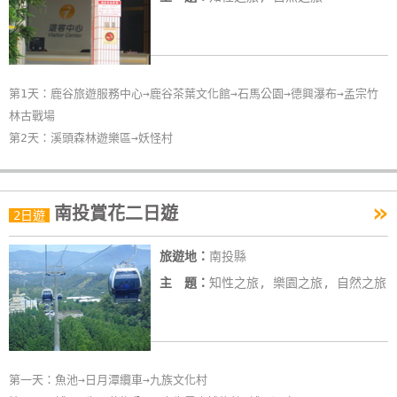
第1天：鹿谷旅遊服務中心→鹿谷茶葉文化館→石馬公園→德興瀑布→孟宗竹
林古戰場
第2天：溪頭森林遊樂區→妖怪村
»
南投賞花二日遊
2日遊
旅遊地：
南投縣
主 題：
知性之旅, 樂園之旅, 自然之旅
第一天：魚池→日月潭纜車→九族文化村