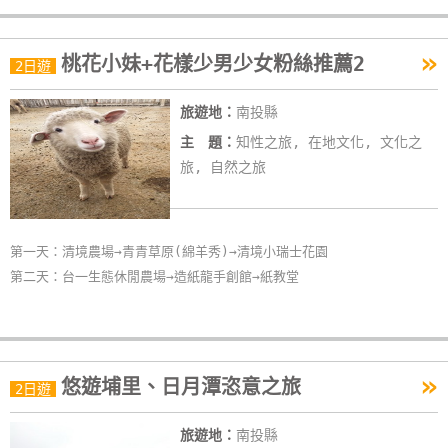
»
桃花小妹+花樣少男少女粉絲推薦2
2日遊
旅遊地：
南投縣
主 題：
知性之旅, 在地文化, 文化之
旅, 自然之旅
第一天：清境農場→青青草原(綿羊秀)→清境小瑞士花園
第二天：台一生態休閒農場→造紙龍手創館→紙教堂
»
悠遊埔里、日月潭恣意之旅
2日遊
旅遊地：
南投縣