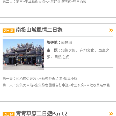
第二天：埔里→牛耳藝術公園→木生昆蟲博物館→埔里酒廠
»
南投山城風情二日遊
2日遊
旅遊地：
南投縣
主 題：
知性之旅, 在地文化, 單車之
旅, 自然之旅
第一天：松柏嶺受天宮→松柏嶺茶香步道→集集小鎮
第二天：集集火車站→集集綠色隧道自行車道→水里水窯→車埕牧業展示館
»
青青草原二日遊Part2
2日遊