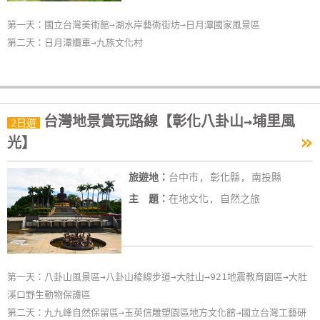
第一天：國立台灣美術館→湖水岸藝術街坊→日月潭國家風景區
第二天：日月潭纜車→九族文化村
台灣地景賞玩路線【彰化八卦山→埔里風
2日遊
»
光】
旅遊地：
台中市, 彰化縣, 南投縣
主 題：
在地文化, 自然之旅
第一天：八卦山風景區→八卦山稜線步道→大肚山→921地震教育園區→大肚
溪口野生動物保護區
第二天：九九峰自然保留區→玉英信雕塑園區地方文化館→國立台灣工藝研