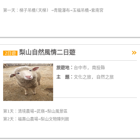
卡
第一天：梯子吊橋(天梯) →青龍瀑布→玉福吊橋→紫南宮
訂
房
請
»
款
梨山自然風情二日遊
2日遊
收
據
旅遊地：
台中市, 南投縣
主 題：
文化之旅, 自然之旅
合
作
提
案
第1天：清境農場→武嶺→梨山風景區
第2天：福壽山農場→梨山文物陳列館
飯
店
合