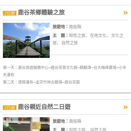
作
»
鹿谷茶鄉體驗之旅
2日遊
廠
旅遊地：
南投縣
商
主 題：
知性之旅, 在地文化, 文化之
合
旅, 自然之旅
作
旅
第一天：鹿谷旅遊服務中心→鹿谷茶葉文化館→麒麟潭→台大梅峰農場→小半
伴
天瀑布
計
第二天：德興瀑布→孟宗竹林古戰場→鹿谷茶園
劃
»
鹿谷親近自然二日遊
2日遊
商
品
旅遊地：
南投縣
宣
傳
主 題：
知性之旅, 自然之旅