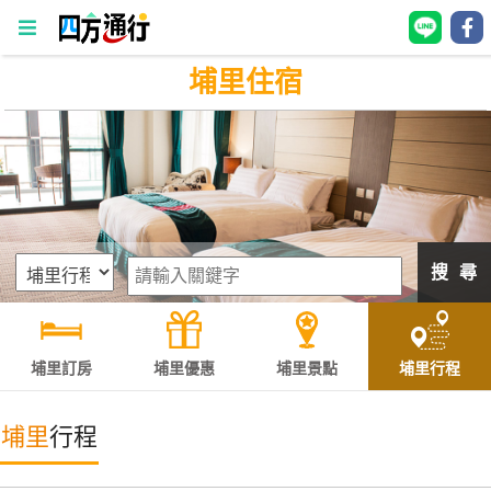
埔里住宿
四
方
通
行
訂
房
搜 尋
台
灣
訂
埔里訂房
埔里優惠
埔里景點
埔里行程
房
埔里
行程
直接跟飯店訂房
HOT