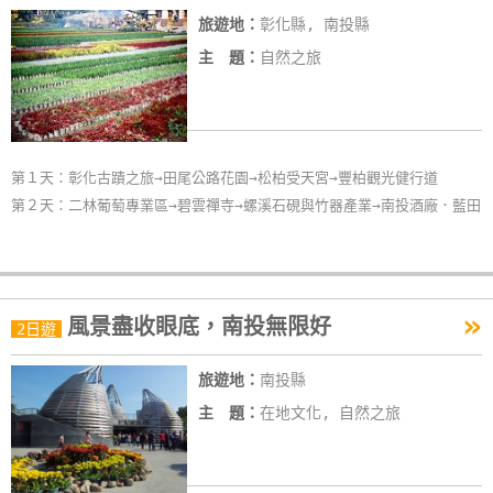
旅遊地：
彰化縣, 南投縣
主 題：
自然之旅
第１天：彰化古蹟之旅→田尾公路花園→松柏受天宮→豐柏觀光健行道
第２天：二林葡萄專業區→碧雲禪寺→螺溪石硯與竹器產業→南投酒廠．藍田
»
風景盡收眼底，南投無限好
2日遊
旅遊地：
南投縣
主 題：
在地文化, 自然之旅