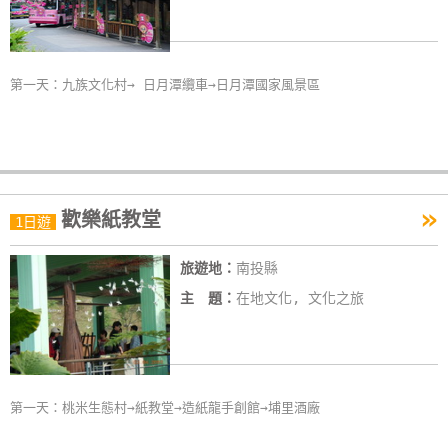
玩
樂
地
第一天：九族文化村→ 日月潭纜車→日月潭國家風景區
圖
顧
客
服
»
務
歡樂紙教堂
1日遊
旅遊地：
南投縣
顧
主 題：
在地文化, 文化之旅
客
滿
意
度
第一天：桃米生態村→紙教堂→造紙龍手創館→埔里酒廠
訂