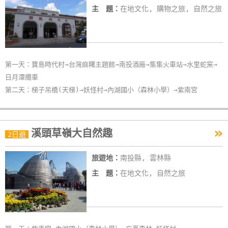
主 題：
在地文化, 購物之旅, 自然之旅
第一天：寶島時代村→台灣麻糬主題館→南投酒廠→集集火車站→水里蛇窯→
日月潭纜車
第二天：梯子吊橋(天梯)→妖怪村→內湖國小（森林小學）→紫南宮
»
溪頭草嶺大自然趣
2日遊
旅遊地：
南投縣, 雲林縣
主 題：
在地文化, 自然之旅