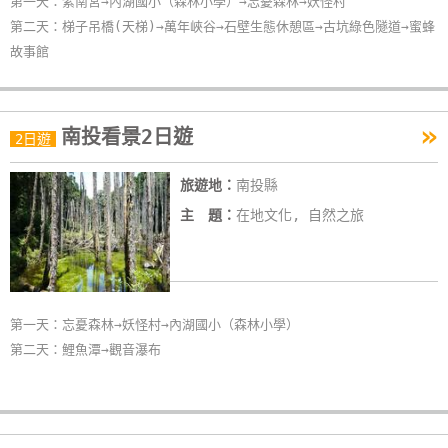
第一天：紫南宮→內湖國小（森林小學）→忘憂森林→妖怪村
第二天：梯子吊橋(天梯)→萬年峽谷→石壁生態休憩區→古坑綠色隧道→蜜蜂
故事館
»
南投看景2日遊
2日遊
旅遊地：
南投縣
主 題：
在地文化, 自然之旅
第一天：忘憂森林→妖怪村→內湖國小（森林小學）
第二天：鯉魚潭→觀音瀑布