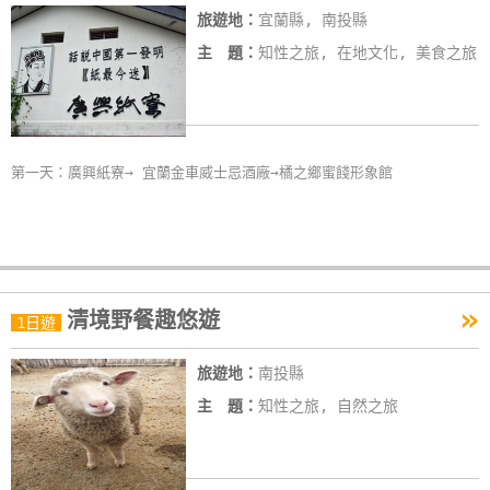
旅遊地：
宜蘭縣, 南投縣
線
上
主 題：
知性之旅, 在地文化, 美食之旅
客
服
第一天：廣興紙寮→ 宜蘭金車威士忌酒廠→橘之鄉蜜餞形象館
紅
利
查
詢
»
清境野餐趣悠遊
1日遊
訂
房
旅遊地：
南投縣
Q&A
主 題：
知性之旅, 自然之旅
國
旅