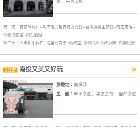
旅, 美食之旅
第一天：寶島時代村→香里活力豬品牌文化館→台灣麻糬主題館→藍田書院→
竹藝博物館→南投酒廠
第二天：大黑松小倆口-埔里元首館→紙教堂→廖鄉長紅茶故事館→廣興紙寮
»
南投又美又好玩
2日遊
旅遊地：
南投縣
主 題：
單車之旅, 美食之旅, 自然之旅
第一天：香里活力豬品牌文化館→台灣麻糬主題館→猴探井遊憩區→天空之橋
第二天：日月潭晶園休閒渡假村→伊達邵→向山行政暨遊客中心→向山自行車