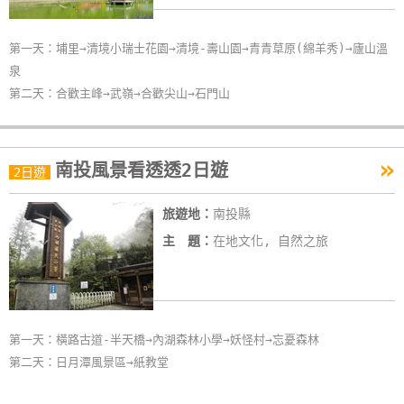
第一天：埔里→清境小瑞士花園→清境-壽山園→青青草原(綿羊秀)→廬山溫
泉
第二天：合歡主峰→武嶺→合歡尖山→石門山
»
南投風景看透透2日遊
2日遊
旅遊地：
南投縣
主 題：
在地文化, 自然之旅
第一天：橫路古道-半天橋→內湖森林小學→妖怪村→忘憂森林
第二天：日月潭風景區→紙教堂