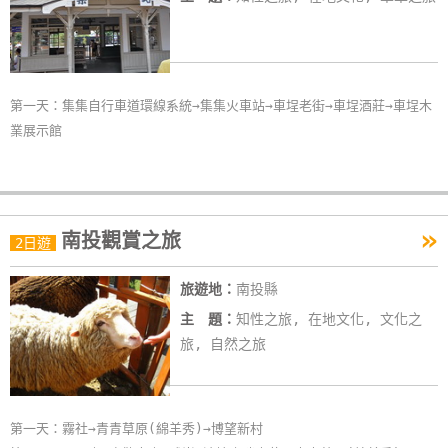
第一天：集集自行車道環線系統→集集火車站→車埕老街→車埕酒莊→車埕木
業展示館
»
南投觀賞之旅
2日遊
旅遊地：
南投縣
主 題：
知性之旅, 在地文化, 文化之
旅, 自然之旅
第一天：霧社→青青草原(綿羊秀)→博望新村