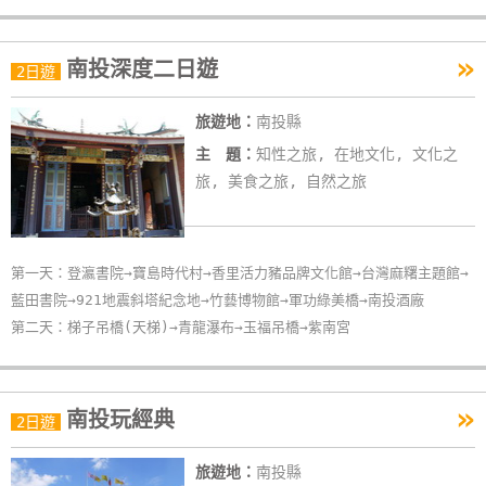
»
南投深度二日遊
2日遊
旅遊地：
南投縣
主 題：
知性之旅, 在地文化, 文化之
旅, 美食之旅, 自然之旅
第一天：登瀛書院→寶島時代村→香里活力豬品牌文化館→台灣麻糬主題館→
藍田書院→921地震斜塔紀念地→竹藝博物館→軍功綠美橋→南投酒廠
第二天：梯子吊橋(天梯)→青龍瀑布→玉福吊橋→紫南宮
»
南投玩經典
2日遊
旅遊地：
南投縣