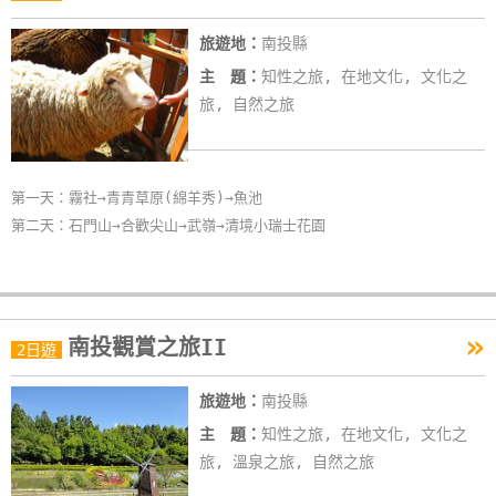
旅遊地：
南投縣
主 題：
知性之旅, 在地文化, 文化之
旅, 自然之旅
第一天：霧社→青青草原(綿羊秀)→魚池
第二天：石門山→合歡尖山→武嶺→清境小瑞士花園
»
南投觀賞之旅II
2日遊
旅遊地：
南投縣
主 題：
知性之旅, 在地文化, 文化之
旅, 溫泉之旅, 自然之旅