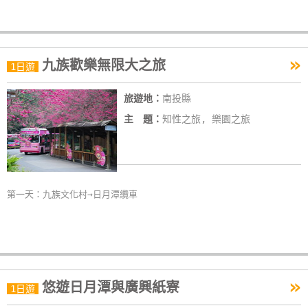
單
管
理
»
九族歡樂無限大之旅
1日遊
會
旅遊地：
南投縣
員
主 題：
知性之旅, 樂園之旅
帳
戶
客
第一天：九族文化村→日月潭纜車
服
聯
絡
單
»
悠遊日月潭與廣興紙寮
1日遊
Line