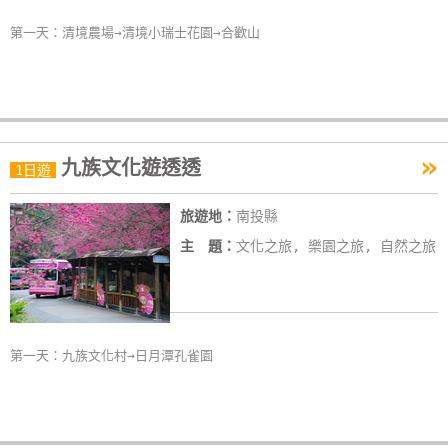
卡
第一天：清境農場→清境小瑞士花園→合歡山
訂
房
請
»
款
九族文化遊透透
1日遊
收
據
旅遊地：
南投縣
主 題：
文化之旅, 樂園之旅, 自然之旅
合
作
提
案
第一天：九族文化村→日月潭孔雀園
飯
店
合