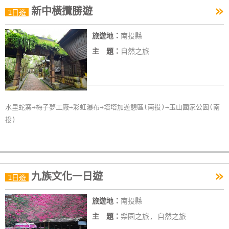
»
新中橫攬勝遊
特
1日遊
色
旅遊地：
南投縣
民
宿
主 題：
自然之旅
全
球
水里蛇窯→梅子夢工廠→彩虹瀑布→塔塔加遊憩區(南投)→玉山國家公園(南
租
投)
車
網
紅
»
九族文化一日遊
1日遊
帶
你
旅遊地：
南投縣
玩
主 題：
樂園之旅, 自然之旅