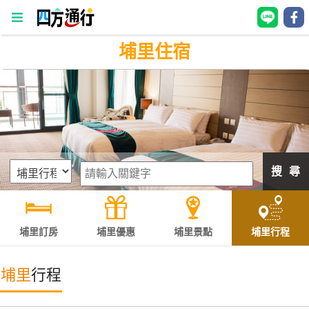
埔里住宿
四
方
通
行
訂
房
搜 尋
台
灣
訂
埔里訂房
埔里優惠
埔里景點
埔里行程
房
埔里
行程
直接跟飯店訂房
HOT