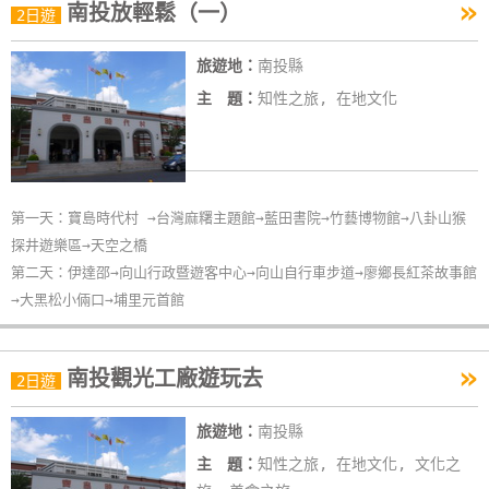
»
南投放輕鬆（一）
2日遊
旅遊地：
南投縣
主 題：
知性之旅, 在地文化
第一天：寶島時代村 →台灣麻糬主題館→藍田書院→竹藝博物館→八卦山猴
探井遊樂區→天空之橋
第二天：伊達邵→向山行政暨遊客中心→向山自行車步道→廖鄉長紅茶故事館
→大黑松小倆口→埔里元首館
»
南投觀光工廠遊玩去
2日遊
旅遊地：
南投縣
主 題：
知性之旅, 在地文化, 文化之