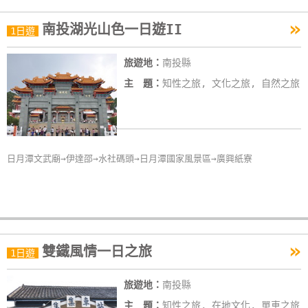
作
»
南投湖光山色一日遊II
1日遊
廠
旅遊地：
南投縣
商
主 題：
知性之旅, 文化之旅, 自然之旅
合
作
旅
日月潭文武廟→伊達邵→水社碼頭→日月潭國家風景區→廣興紙寮
伴
計
劃
»
雙鐵風情一日之旅
1日遊
商
品
旅遊地：
南投縣
宣
傳
主 題：
知性之旅, 在地文化, 單車之旅