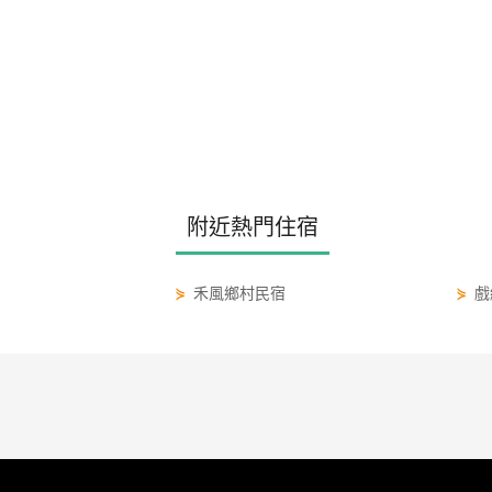
附近熱門住宿
⋟
禾風鄉村民宿
⋟
戲