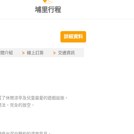
埔里行程
詳細資料
房間介紹
⋟
線上訂房
⋟
交通資訊
置了休閒涼亭及兒童最愛的遊戲設施。
想法，完全的放空，
，
營造出潔白簡約的清爽氣息，