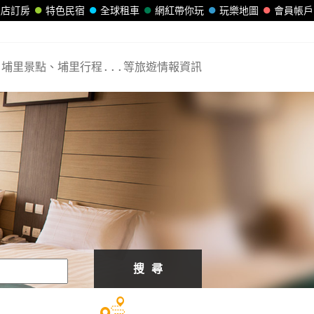
飯店訂房
特色民宿
全球租車
網紅帶你玩
玩樂地圖
會員帳戶
埔里景點、埔里行程...等旅遊情報資訊
搜 尋