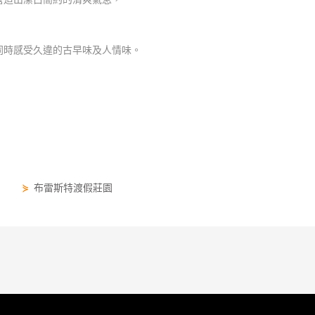
同時感受久違的古早味及人情味。
⋟
布雷斯特渡假莊園