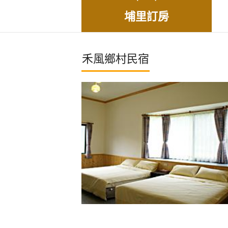
埔里訂房
禾風鄉村民宿