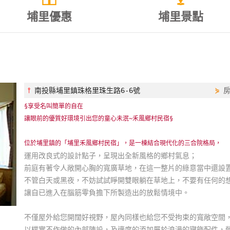
埔里優惠
埔里景點
⫯
南投縣埔里鎮珠格里珠生路6-6號
⋟
§享受名叫簡單的自在
讓眼前的優質好環境引出您的童心未泯~禾風鄉村民宿§
位於埔里鎮的「埔里禾風鄉村民宿」，是一棟結合現代化的三合院格局，
運用改良式的設計點子，呈現出全新風格的鄉村氣息；
前庭有著令人敞開心胸的寬廣草地，在這一整片的綠意當中還設
不管白天或黑夜，不妨試試睜開雙眼躺在草地上，不要有任何的
讓自已進入在腦筋零負擔下所製造出的放鬆情境中。
不僅屋外給您開闊好視野，屋內同樣也給您不受拘束的寬敞空間
以樸實不作做的內部陳設，及適度的添加屬於浪漫的寢飾配件，