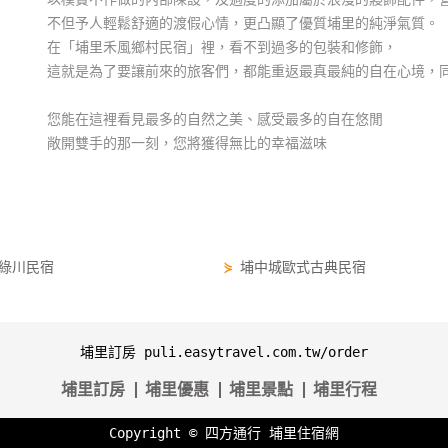
不但予人輕鬆舒適的渡假心情，更凸顯了優質埔里的純淨氣質。
在「埔里禾風鄉村民宿」裡，看不到過多的包裝和修飾，
這就是為了要讓前來的旅客們，都能重返最真最純的自在心境，
您能在這裡看見最多的自然之美、感受最多的自在悠閒
敞開雙手的那一刻，您將獲得無比的幸福滋味
綠川民宿
⋟
埔中城歐式古典民宿
埔里訂房 puli.easytravel.com.tw/order
埔里訂房
埔里優惠
埔里景點
埔里行程
Copyright ©
四方通行
埔里住宿網