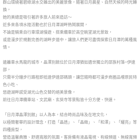
群山環繞著碧綠湖水交雜出的美麗景像，隨著日月晨星、自然天候的時光轉
玩
換，
樂
她的美總是吸引著許多旅人前來造訪～
地
近多來各項水陸活動也於日月潭湖畔熱鬧展開，
圖
不論是騎乘自行車環湖慢遊、搭乘纜車於高空眺望湖光景致，
或是漫步於規劃完善的湖畔步道中，讓旅人們更可盡情探索日月潭的萬種風
顧
情。
客
服
遠離車水馬龍的城市，晶澤別館位於日月潭猶如遺世獨立的邵族村落─伊達
務
邵，
只需半分鐘步行路程即抵達伊達邵碼頭，讓您隨時都可漫步商圈品嚐原民特
色小吃、
顧
悠遊湖畔感受湖光山色交替的絕美景像，
客
前往日月潭纜車站、文武廟、玄奘寺等景點皆十分方便、快速。
滿
意
「日月潭晶澤別館」以人為本，結合時尚品味及在地文化，
度
以極簡奢華的設計理念，打造「晶透」、「晶緻」、「和澤」、「耀亮」等
四種房型，
營造溫馨典雅、舒適寬敞的氛圍。客房備有液晶電視、有線頻道、無線寬頻
訂