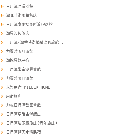
線
⋟
日月潭晶澤別館
上
⋟
潭暉時尚風華飯店
客
⋟
日月潭泰湖樓湖畔渡假別館
服
⋟
湖景渡假旅店
⋟
日月潭-潭香時尚精緻渡假旅館...
紅
⋟
力麗哲園月潭館
利
⋟
湖悅景觀民宿
查
⋟
日月潭樂奉湖景會館
詢
⋟
力麗哲園日潭館
⋟
米樂民宿 MILLER HOME
訂
⋟
原宿旅店
房
Q&A
⋟
力麗日月潭哲園會館
⋟
日月潭皇后古堡飯店
⋟
日月潭貓頭鷹旅店(青年旅店)...
國
⋟
日月潭藍天水灣民宿
旅