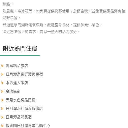
網路、
單
吹風機、電冰箱等，均免費提供房客使用；房價含稅，並免費供應晶澤會館
管
湖畔早餐，
理
舒適愜意的湖畔用餐環境，嚴選當令食材，提供多元化菜色，
滿足您味蕾上的需求，為您一整天的活力加分。
會
員
附近熱門住宿
帳
戶
⋟
碼頭精品旅店
⋟
日月潭富豪群渡假民宿
客
⋟
水沙連大飯店
服
⋟
金湶民宿
聯
⋟
天月水色精品民宿
絡
單
⋟
日月潭水社海渡假旅店
⋟
日月潭晶彩民宿
⋟
救國團日月潭青年活動中心
Line