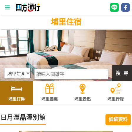
埔里住宿
四
方
通
行
訂
房
搜 尋
台
灣
訂
埔里訂房
埔里優惠
埔里景點
埔里行程
房
日月潭晶澤別館
詳細資料
直接跟飯店訂房
HOT