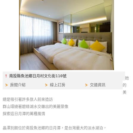
特
色
民
宿
全
球
租
車
⫯
南投縣魚池鄉日月村文化街110號
她
⋟
房間介紹
⋟
線上訂房
⋟
交通資訊
的
網
美
紅
總是吸引著許多旅人前來造訪
帶
群山環繞著碧綠湖水交雜出的美麗景像
你
探索這日月潭的萬種風情
玩
晶澤別館位於南投魚池鄉的日月潭，是台灣最大的淡水湖泊，