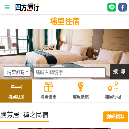
埔里住宿
四
方
通
行
訂
房
搜 尋
台
灣
訂
埔里訂房
埔里優惠
埔里景點
埔里行程
房
騰芳居 禪之民宿
詳細資料
直接跟飯店訂房
HOT