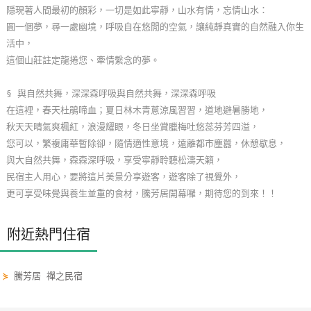
隱現著人間最初的顏彩，一切是如此寧靜，山水有情，忘情山水：
單
圓一個夢，尋一處幽境，呼吸自在悠閒的空氣，讓純靜真實的自然融入你生
管
活中，
理
這個山莊註定龍捲您、牽情繫念的夢。
§ 與自然共舞，深深森呼吸與自然共舞，深深森呼吸
會
在這裡，春天杜鵑啼血；夏日林木青蔥涼風習習，道地避暑勝地，
員
秋天天晴氣爽楓紅，浪漫耀眼，冬日坐賞臘梅吐悠蕊芬芳四溢，
帳
您可以，繁複庸華暫除卻，隨情適性意境，遠離都市塵囂，休憩歇息，
戶
與大自然共舞，森森深呼吸，享受寧靜聆聽松濤天籟，
民宿主人用心，要將這片美景分享遊客，遊客除了視覺外，
更可享受味覺與養生並重的食材，騰芳居開幕囉，期待您的到來！！
客
服
聯
附近熱門住宿
絡
單
⋟
騰芳居 禪之民宿
Line