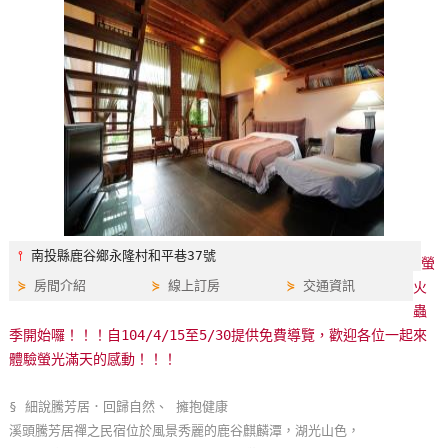
特
色
民
宿
全
球
租
車
⫯
南投縣鹿谷鄉永隆村和平巷37號
螢
⋟
房間介紹
⋟
線上訂房
⋟
交通資訊
火
網
蟲
紅
季開始囉！！！自104/4/15至5/30提供免費導覽，歡迎各位一起來
帶
體驗螢光滿天的感動！！！
你
玩
§ 細說騰芳居．回歸自然、 擁抱健康
溪頭騰芳居禪之民宿位於風景秀麗的鹿谷麒麟潭，湖光山色，