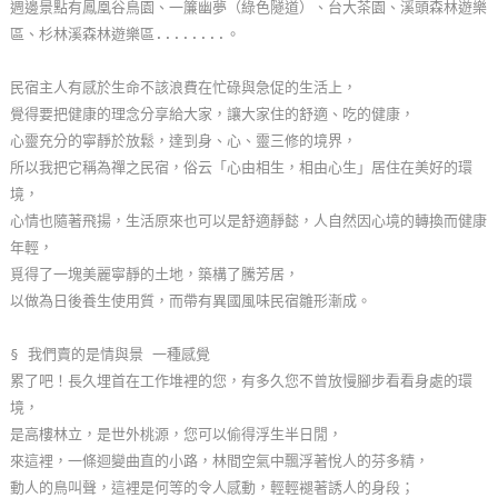
週邊景點有鳳凰谷鳥園、一簾幽夢（綠色隧道）、台大茶園、溪頭森林遊樂
玩
區、杉林溪森林遊樂區........。
樂
地
民宿主人有感於生命不該浪費在忙碌與急促的生活上，
圖
覺得要把健康的理念分享給大家，讓大家住的舒適、吃的健康，
心靈充分的寧靜於放鬆，達到身、心、靈三修的境界，
顧
所以我把它稱為禪之民宿，俗云「心由相生，相由心生」居住在美好的環
客
境，
服
心情也隨著飛揚，生活原來也可以是舒適靜懿，人自然因心境的轉換而健康
務
年輕，
覓得了一塊美麗寧靜的土地，築構了騰芳居，
以做為日後養生使用質，而帶有異國風味民宿雛形漸成。
顧
客
§ 我們賣的是情與景 一種感覺
滿
累了吧！長久埋首在工作堆裡的您，有多久您不曾放慢腳步看看身處的環
意
境，
度
是高樓林立，是世外桃源，您可以偷得浮生半日閒，
來這裡，一條迴變曲直的小路，林間空氣中飄浮著悅人的芬多精，
動人的鳥叫聲，這裡是何等的令人感動，輕輕褪著誘人的身段；
訂