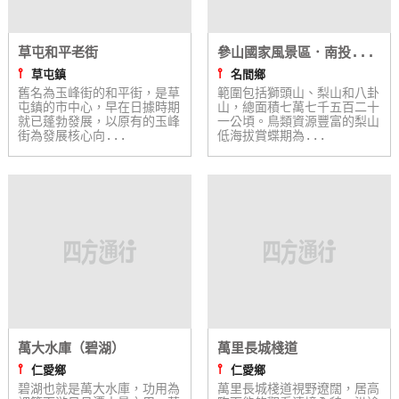
卡
訂
草屯和平老街
參山國家風景區．南投...
房
⫯
⫯
草屯鎮
名間鄉
舊名為玉峰街的和平街，是草
範圍包括獅頭山、梨山和八卦
屯鎮的市中心，早在日據時期
山，總面積七萬七千五百二十
就已蓬勃發展，以原有的玉峰
請
一公頃。鳥類資源豐富的梨山
街為發展核心向...
低海拔賞蝶期為...
款
收
據
合
作
提
案
萬大水庫（碧湖）
萬里長城棧道
飯
⫯
⫯
仁愛鄉
仁愛鄉
店
碧湖也就是萬大水庫，功用為
萬里長城棧道視野遼闊，居高
合