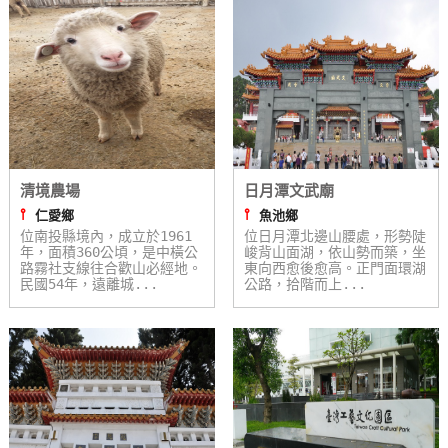
特
色
民
宿
全
球
清境農場
日月潭文武廟
租
⫯
⫯
仁愛鄉
魚池鄉
位南投縣境內，成立於1961
車
位日月潭北邊山腰處，形勢陡
年，面積360公頃，是中橫公
峻背山面湖，依山勢而築，坐
路霧社支線往合歡山必經地。
東向西愈後愈高。正門面環湖
民國54年，遠離城...
公路，拾階而上...
網
紅
帶
你
玩