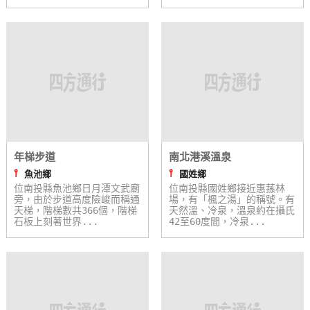
年梯步道
南北港溪溫泉
⫯
⫯
魚池鄉
國姓鄉
位南投縣魚池鄉日月潭文武廟
位南投縣國姓鄉接近惠蓀林
旁，由於步道高度險峻而稱通
場，有「楓之湯」的稱號。有
天梯，階梯數共366個，階梯
天然溫、冷泉，溫泉約在攝氏
石板上刻著世界...
42至60度間，冷泉...