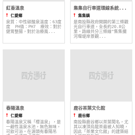
紅香溫泉
集集自行車道環線系統...
⫯
⫯
仁愛鄉
集集鎮
泉質：中性碳酸泉溫度：63度
是南投縣政府開闢的第三條觀
度 PH值：PH7 療效：對於
光自行車道，全長約20.8公
健胃整腸，對於治療風...
里。路線共分三條線"集集攔
河堰堤岸景觀...
春陽溫泉
鹿谷茶葉文化館
⫯
⫯
仁愛鄉
鹿谷鄉
春陽溫泉又稱「櫻溫泉」，是
南投縣鹿谷鄉以茶葉聞名，尤
一鹼性溫泉水池，無色無味，
其以凍頂烏龍茶最被人知曉，
可飲可浴。在源頭有春陽吊
因此「茶業文化館」的建築結