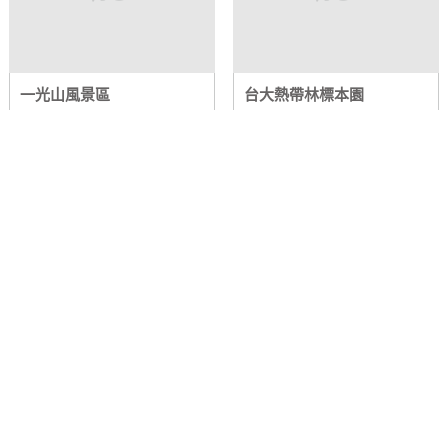
一光山風景區
台大熱帶林標本園
⫯
⫯
竹山鎮
竹山鎮
位於南投縣竹山鎮西南方山坪
位於南投縣竹山鎮下坪林，又
頂加走寮溪沿岸，為私人開發
稱下坪樹木園，屬於台灣大學
經營的新興風景區，佔地百餘
實驗林，佔地大約 8.87公
甲，視野良好，...
頃，園...
寧靜谷．仙鄉瀑布
玉麗瀑布