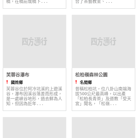
橋，在橋前或橋下...
合了茶藝教室、...
芙蓉谷瀑布
松柏嶺森林公園
⫯
⫯
國姓鄉
名間鄉
芙蓉谷位於阿冷坑溪的上遊溪
昔稱松柏坑，位八卦山南端海
谷，瀑布因溪谷落差而形成，
拔500公尺最高峰，以出產
是一處峽谷地形，過去鮮為人
「松柏長青茶」及道教「受天
知，但因為近年...
宮」聞名，「松嶺...