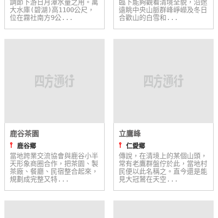
調節下游日月潭水量之用。萬
臨下能夠觀看清境全貌，沿途
作
大水庫(碧湖)高1100公尺，
遠眺中央山脈群峰崢嶸及冬日
位在霧社南方9公...
合歡山的白雪和...
廠
商
合
作
旅
伴
鹿谷茶園
立鷹峰
計
⫯
⫯
劃
鹿谷鄉
仁愛鄉
當地跨業交流協會與鹿谷小半
傳說，在清境上的某個山頭，
天形象商圈合作，把茶園、製
常有老鷹群盤佇於此，當地村
茶廠、餐廳、民宿整合起來，
民便以此名稱之。直今還是能
規劃成完整又特...
見大冠鷲在天空...
商
品
宣
傳