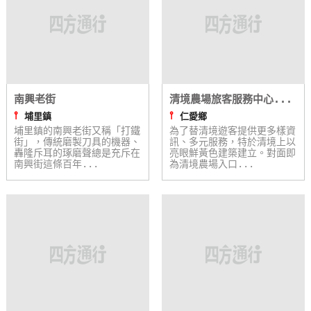
南興老街
清境農場旅客服務中心...
⫯
⫯
埔里鎮
仁愛鄉
埔里鎮的南興老街又稱「打鐵
為了替清境遊客提供更多樣資
街」，傳統磨製刀具的機器、
訊、多元服務，特於清境上以
轟隆斥耳的琢磨聲總是充斥在
亮眼鮮黃色建築建立。對面即
南興街這條百年...
為清境農場入口...