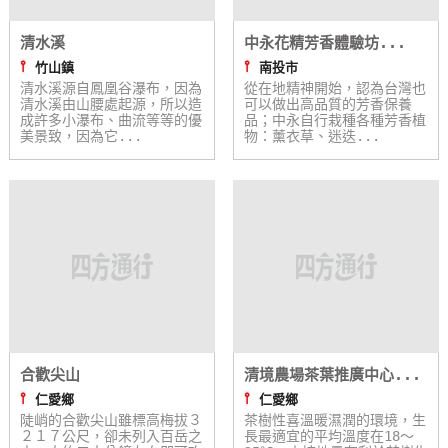
清水溪
中永花精芳香體驗坊...
⫯
⫯
竹山鎮
南投市
清水溪源自鳳凰谷瀑布，因為
從在地精神開始，認為台灣也
清水溪由山腰處起源，所以造
可以做出高品質的芳香保養
成許多小瀑布、曲流等等的優
品；中永自行栽種各種芳香植
美景致，因為它...
物：薰衣草、迷迭...
合歡尖山
清境農場茶葉推廣中心...
⫯
⫯
仁愛鄉
仁愛鄉
陡峭的合歡尖山雖標高梅拔３
茶樹性喜溫暖濕潤的環境，生
２１７公尺，卻未列入百岳之
長最適宜的平均溫度在18～