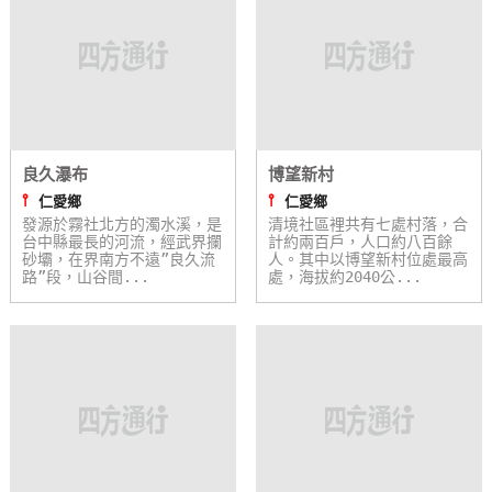
良久瀑布
博望新村
⫯
⫯
仁愛鄉
仁愛鄉
發源於霧社北方的濁水溪，是
清境社區裡共有七處村落，合
台中縣最長的河流，經武界攔
計約兩百戶，人口約八百餘
砂壩，在界南方不遠”良久流
人。其中以博望新村位處最高
路”段，山谷間...
處，海拔約2040公...