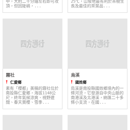
中，大約二十分鐘左右即可攻
25℃，山坡地最有利於茶樹生
頂，但因陡峭，...
長及最佳的茶葉品...
霧社
烏溪
⫯
⫯
仁愛鄉
國姓鄉
素有「櫻都」美稱的霧社位於
烏溪是南投縣國姓鄉境內的一
南投縣仁愛鄉，海拔1148公
條河流，它發源自中央山脈的
尺，終年氣候涼爽、視野遼
南港溪及北港溪，納匯二十多
闊、春天賞櫻、雪季...
條小支流，在國...