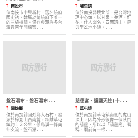
⫯
⫯
南投市
埔里鎮
位南投市中興新村，舊名統府
位於南投縣境北部，是台灣地
國史館，隸屬於總統府下唯一
理中心鎮，以甘泉、美酒、鮮
的三級機關。保存典藏許多台
花、佳人聞名，四面環山，是
灣數百年間檔案...
典型盆地小鎮，...
盤石瀑布．磐石瀑布...
慈德宮、護國天柱(十...
⫯
⫯
國姓鄉
草屯鎮
位於南投縣國姓鄉大石村，發
位於南投縣草屯鎮南側的虎山
源於梓湖山西南麓，距離草屯
頂上，因為外形很像一個臥倒
鎮約１３公里，係烏溪一條南
的葫蘆，所以以「葫蘆廟」著
伸支流。盤石瀑...
稱，廟前有一根...