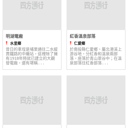
明湖電廠
紅香溫泉部落
⫯
⫯
水里鄉
仁愛鄉
昔日的車埕是埔里通往二水縱
於南投縣仁愛鄉，屬北港溪上
貫鐵路的中繼站，這裡除了擁
游谷地，分紅香和溫泉兩部
有1918年時就已建立的大觀
落，座落於青山翠谷中；在溫
發電廠，還有堪稱...
泉部落往紅香部落...