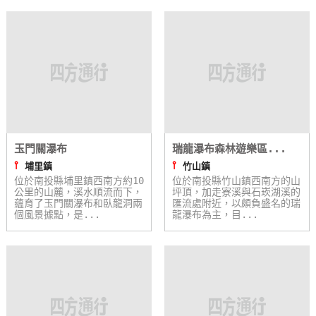
玉門關瀑布
瑞龍瀑布森林遊樂區...
⫯
⫯
埔里鎮
竹山鎮
位於南投縣埔里鎮西南方約10
位於南投縣竹山鎮西南方的山
公里的山麓，溪水順流而下，
坪頂，加走寮溪與石崁湖溪的
蘊育了玉門關瀑布和臥龍洞兩
匯流處附近，以頗負盛名的瑞
個風景據點，是...
龍瀑布為主，目...