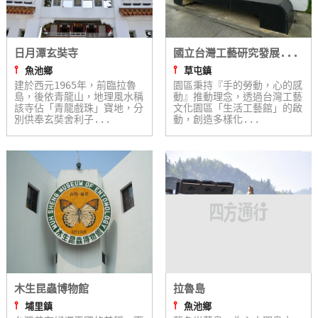
玩
樂
地
日月潭玄奘寺
國立台灣工藝研究發展...
圖
⫯
⫯
魚池鄉
草屯鎮
建於西元1965年，前臨拉魯
園區秉持『手的勞動，心的感
島，後依青龍山，地理風水稱
動』推動理念，透過台灣工藝
顧
該寺佔「青龍戲珠」寶地，分
文化園區「生活工藝館」的啟
客
別供奉玄奘舍利子...
動，創造多樣化...
服
務
顧
客
滿
意
度
木生昆蟲博物館
拉魯島
⫯
⫯
埔里鎮
魚池鄉
訂