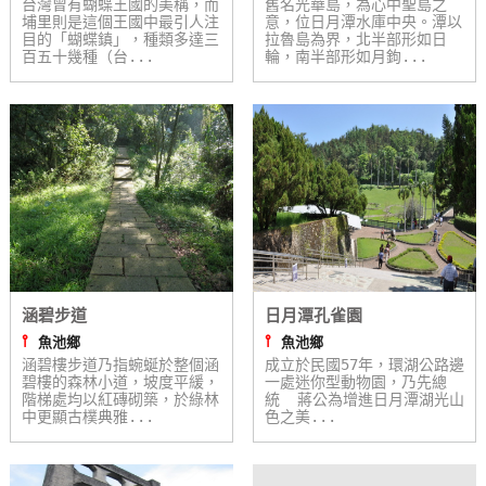
台灣曾有蝴蝶王國的美稱，而
舊名光華島，為心中聖島之
埔里則是這個王國中最引人注
意，位日月潭水庫中央。潭以
單
目的「蝴蝶鎮」，種類多達三
拉魯島為界，北半部形如日
管
百五十幾種（台...
輪，南半部形如月鉤...
理
會
員
帳
戶
客
涵碧步道
日月潭孔雀園
服
⫯
⫯
魚池鄉
魚池鄉
聯
涵碧樓步道乃指蜿蜒於整個涵
成立於民國57年，環湖公路邊
絡
碧樓的森林小道，坡度平緩，
一處迷你型動物園，乃先總
階梯處均以紅磚砌築，於綠林
統 蔣公為增進日月潭湖光山
單
中更顯古樸典雅...
色之美...
Line