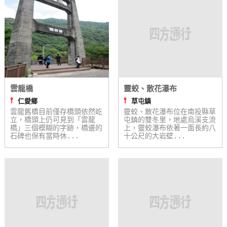
線
上
客
服
紅
雲龍橋
靈蛟、散花瀑布
利
⫯
⫯
仁愛鄉
草屯鎮
查
雲龍舊橋目前僅存橋頭依然屹
靈蛟、散花瀑布位在南投縣草
詢
立，橋頭上仍可見到「雲龍
屯鎮的雙冬里，地處烏溪支流
橋」三個模糊的字跡，橋邊的
上，靈蛟瀑布依著一面長約八
石碑也保有當時休...
十公尺的大岩壁...
訂
房
Q&A
國
旅