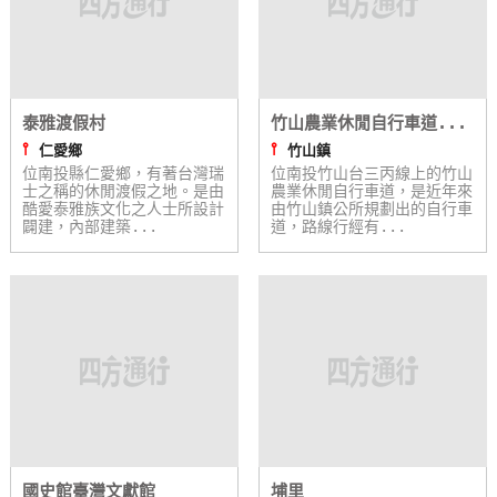
泰雅渡假村
竹山農業休閒自行車道...
⫯
⫯
仁愛鄉
竹山鎮
位南投縣仁愛鄉，有著台灣瑞
位南投竹山台三丙線上的竹山
士之稱的休閒渡假之地。是由
農業休閒自行車道，是近年來
酷愛泰雅族文化之人士所設計
由竹山鎮公所規劃出的自行車
闢建，內部建築...
道，路線行經有...
國史館臺灣文獻館
埔里