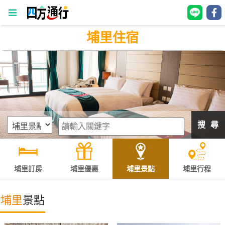
埔里住宿
四
方
通
行
訂
房
搜 尋
台
灣
訂
埔里訂房
埔里優惠
埔里景點
埔里行程
房
埔里
景點
直接跟飯店訂房
HOT