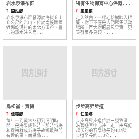
岩水泉瀑布群
特有生物保育中心保育...
⫯
⫯
國姓鄉
集集鎮
岩水泉瀑布群發源於海拔８１
走入館內，一棵老榕樹映入眼
８公尺的岩山，位於南投縣國
簾，樹下不僅是人們聚集活動
姓鄉乾溝村的東北方溪谷，豐
場所，巨大樹冠層及果實，更
沛的溪水注入烏...
吸引眾多鳥類、...
烏松崙．賞梅
步步高昇步道
⫯
⫯
信義鄉
仁愛鄉
每年一到歲末冬初到清明時
步步高昇步道位於三號牧區，
節，是梅果成熟時，那時賞梅
沿著遊客中心往上走，由高低
和採梅就成為梅子故鄉最熱門
起伏的的石階總長約487階，
有趣的事。南投縣...
步道全長約1.8公...